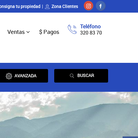
onsigna tu propiedad
Zona Clientes
Teléfono
Ventas
$ Pagos
320 83 70
BUSCAR
AVANZADA