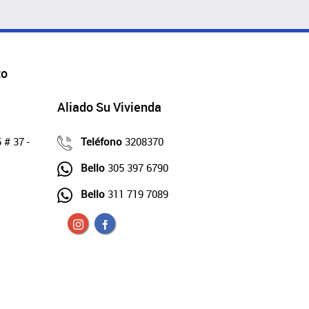
to
Aliado Su Vivienda
 # 37 -
Teléfono
3208370
Bello
305 397 6790
Bello
311 719 7089