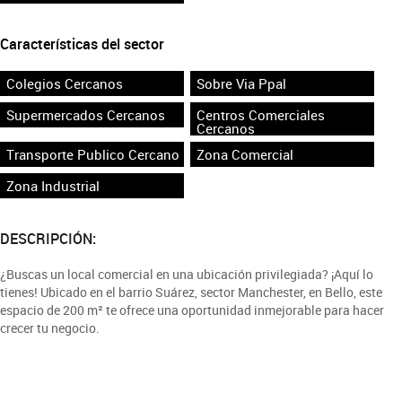
Características del sector
Colegios Cercanos
Sobre Via Ppal
Supermercados Cercanos
Centros Comerciales
Cercanos
Transporte Publico Cercano
Zona Comercial
Zona Industrial
DESCRIPCIÓN:
¿Buscas un local comercial en una ubicación privilegiada? ¡Aquí lo
tienes! Ubicado en el barrio Suárez, sector Manchester, en Bello, este
espacio de 200 m² te ofrece una oportunidad inmejorable para hacer
crecer tu negocio.