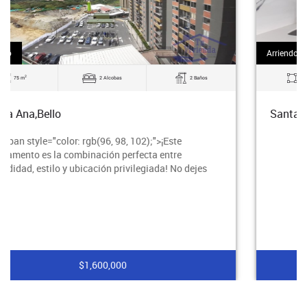
Arriendo
2
55 m
3 Alcobas
2 Baños
Santa Ana,Bello
$2,200,000