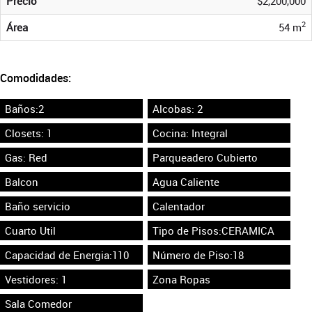
Precio
$2,200,000
2
Área
54 m
Comodidades:
Baños:2
Alcobas: 2
Closets: 1
Cocina: Integral
Gas: Red
Parqueadero Cubierto
Balcon
Agua Caliente
Baño servicio
Calentador
Cuarto Util
Tipo de Pisos:CERAMICA
Capacidad de Energia:110
Número de Piso:18
Vestidores: 1
Zona Ropas
Sala Comedor