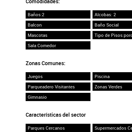
Comodidades:
Baños:2
Alcobas: 2
Balcon
Baño Social
Mascotas
Tipo de Pisos:por
Sala Comedor
Zonas Comunes:
Juegos
Piscina
Parqueadero Visitantes
Zonas Verdes
Gimnasio
Características del sector
Parques Cercanos
Supermercados C