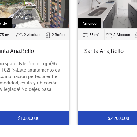
endo
Arriendo
2
2
75 m
2 Alcobas
2 Baños
55 m
3 Alcobas
nta Ana,Bello
Santa Ana,Bello
><span style="color: rgb(96,
, 102);">¡Este apartamento es
 combinación perfecta entre
modidad, estilo y ubicación
ivilegiada! No dejes pasa
$1,600,000
$2,200,000