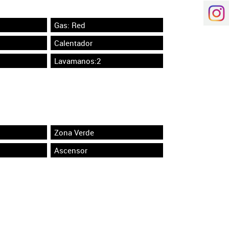
Gas: Red
Calentador
Lavamanos:2
Zona Verde
Ascensor