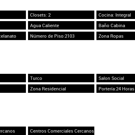
Closets: 2
Cocina: Integral
Agua Caliente
Baño Cabina
celanato
Número de Piso:2103
Zona Ropas
Turco
Salon Social
Zona Residencial
Portería:24 Horas
ercanos
Centros Comerciales Cercanos