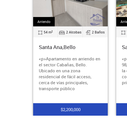
Arriendo
Arri
2
54 m
2 Alcobas
2 Baños
Santa Ana,Bello
Sa
<p>Apartamento en arriendo en
<p
el sector Cabañas, Bello.
98
Ubicado en una zona
la
residencial de fácil acceso,
co
cerca de vías principales,
pr
transporte público
$2,200,000