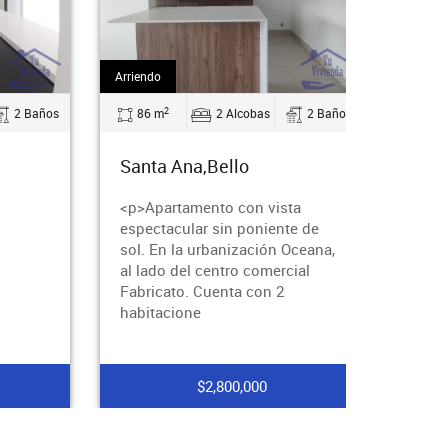
Arriendo
2
2 Baños
86 m
2 Alcobas
2 Baños
Santa Ana,Bello
<p>Apartamento con vista
espectacular sin poniente de
sol. En la urbanización Oceana,
al lado del centro comercial
Fabricato. Cuenta con 2
habitacione
$2,800,000