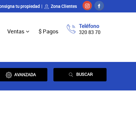
onsigna tu propiedad
Zona Clientes
Teléfono
Ventas
$ Pagos
320 83 70
BUSCAR
AVANZADA