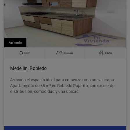
Arriendo
2
3 Alcobas
2 Baños
60 m
obledo
Bello, La M
spacio ideal para comenzar una nueva etapa.
Excelente apa
de 55 m² en Robledo Pajarito, con excelente
tradicional B
 comodidad y una ubicaci
segura y con 