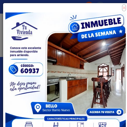
×
Consigna tu propiedad
Zona Clientes
Tipo de inmueble
Todas las ciudades