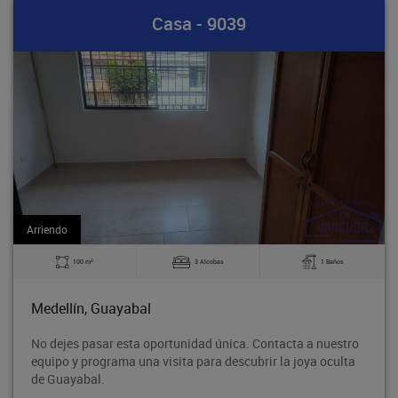
Casa - 9039
Arriendo
2
3 Alcobas
1 Baños
140 m
al
Medellín, Guayab
 oportunidad única. Contacta a nuestro
Bodega en tercer pis
a visita para descubrir la joya oculta
Rodeo entre la aven
proyección de crecim