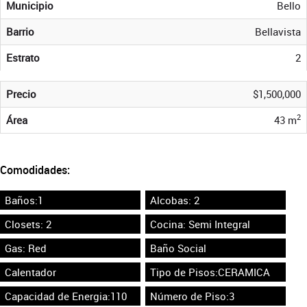
Municipio
Bello
Barrio
Bellavista
Estrato
2
Precio
$1,500,000
2
Área
43 m
Comodidades:
Baños:1
Alcobas: 2
Closets: 2
Cocina: Semi Integral
Gas: Red
Baño Social
Calentador
Tipo de Pisos:CERAMICA
Capacidad de Energia:110
Número de Piso:3