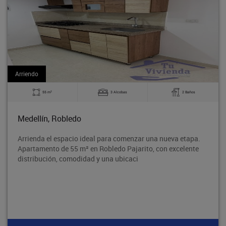
Arriendo
2
3 Alcobas
2 Baños
60 m
obledo
Bello, La M
spacio ideal para comenzar una nueva etapa.
Excelente apa
de 55 m² en Robledo Pajarito, con excelente
tradicional B
 comodidad y una ubicaci
segura y con 