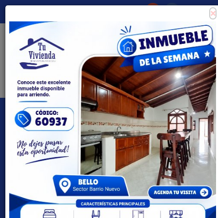
×
Consigna tu propiedad
Zona Clientes
Tipo de inmueble
Todas las ciudades