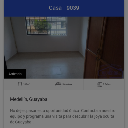
Casa - 9039
Arriendo
2
3 Alcobas
1 Baños
140 m
abal
Medellín, Guay
sta oportunidad única. Contacta a nuestro
Bodega en tercer 
a una visita para descubrir la joya oculta
Rodeo entre la a
proyección de cr