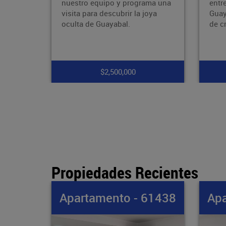
ama una
entre la avenida 80 y la avenida
nuev
oya
Guayabal, zona con proyección
tran
de crecimiento, con fáci
supe
much
$7,900,000
Propiedades Recientes
61438
Apartamento - 61437
Apa