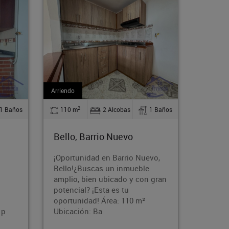
Arriendo
Arriendo
2
2
1 Baños
54 m
2 Alcobas
1 Baños
75 m
Medellín, Florencia
Bello
vo,
Ubicado en una zona
¡Tu nue
residencial de fácil acceso,
sector 
 gran
cerca de vías principales,
amplio
transporte público,
con 3 a
supermercados, colegios y
ubicac
comercio. Un espacio ideal p
listo