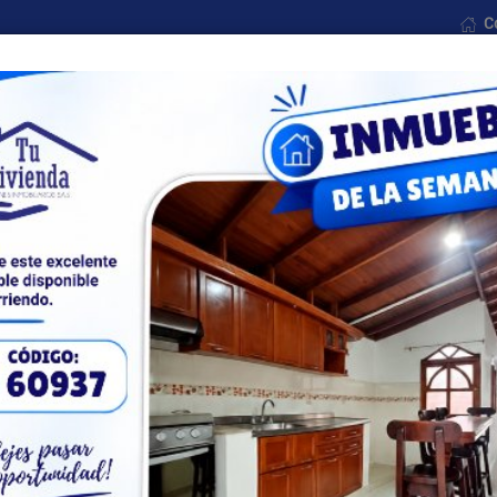
C
Nosotros
Formularios
Noticias
Contáctenos
Todas las ciudades