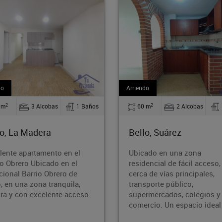
do
Arriendo
2
2
 m
2 Alcobas
1 Baños
110 m
2 Alcobas
o, Suárez
Bello, Barrio Nuevo
ado en una zona
¡Oportunidad en Barrio Nue
dencial de fácil acceso,
Bello!¿Buscas un inmueble
a de vías principales,
amplio, bien ubicado y con
sporte público,
potencial? ¡Esta es tu
rmercados, colegios y
oportunidad! Área: 110 m²
rcio. Un espacio ideal p
Ubicación: Ba