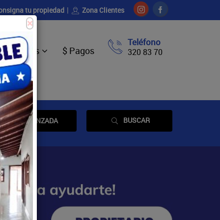
onsigna tu propiedad
Zona Clientes
×
Teléfono
Ventas
$ Pagos
320 83 70
BUSCAR
AVANZADA