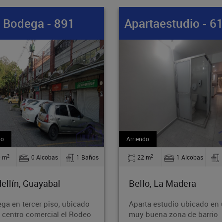
rtaestudio - 61412
Apartamento - 8
do
Venta
2
2
 m
1 Alcobas
1 Baños
71.60 m
2 Alcobas
lo, La Madera
Medellín, Guayabal
ta estudio ubicado en una
Acogedor apartamento ubi
buena zona de barrio
en el sector de Cristo Rey, 