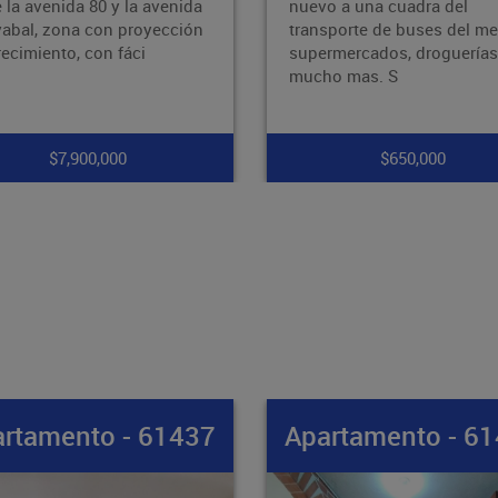
o a una cuadra del
zona estratégica y de fácil
sporte de buses del metro ,
acceso. La propiedad cuen
rmercados, droguerías y
con 2 alcobas, 1 baño, y un
o mas. S
patio
$650,000
$265,000,000
rtamento - 61436
Apartamento - 6