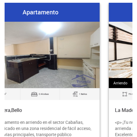
Apartamento
Arriendo
2
75 m
3 Alcobas
1 Baños
La Madera,Bello
<p> ¡Tu nuevo hogar te espera en el sector Cabañas! Se
arrienda amplio apartamento de 75 m² con 3 alcobas.
Excelente ubicación, espacios cómodos y lis