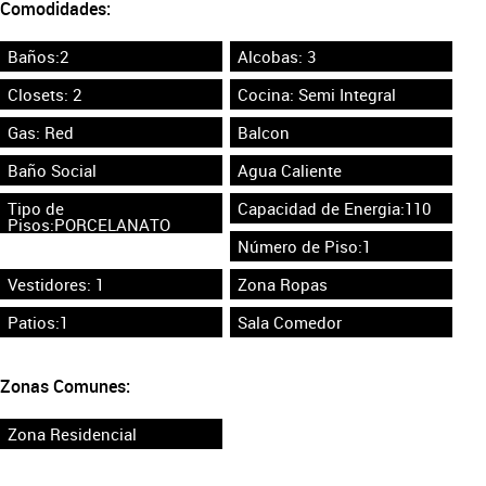
Comodidades:
Baños:2
Alcobas: 3
Closets: 2
Cocina: Semi Integral
Gas: Red
Balcon
Baño Social
Agua Caliente
Tipo de
Capacidad de Energia:110
Pisos:PORCELANATO
Número de Piso:1
Vestidores: 1
Zona Ropas
Patios:1
Sala Comedor
Zonas Comunes:
Zona Residencial