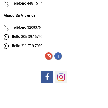
Teléfono
448 15 14
Aliado Su Vivienda
Teléfono
3208370
Bello
305 397 6790
Bello
311 719 7089