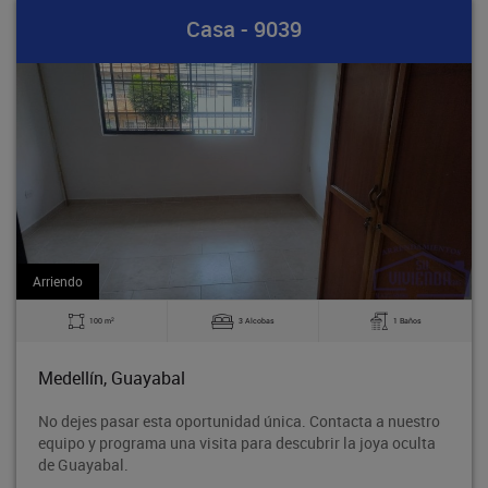
Casa - 9039
Arriendo
2
100 m
3 Alcobas
1 Baños
Medellín, Guayabal
No dejes pasar esta oportunidad única. Contacta a nuestro
equipo y programa una visita para descubrir la joya oculta
de Guayabal.