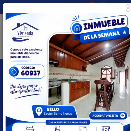
×
Consigna tu propiedad
Zona Clientes
Tipo de inmueble
Todas las ciudades