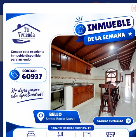
×
Consigna tu propiedad
Zona Clientes
Tipo de inmueble
Todas las ciudades