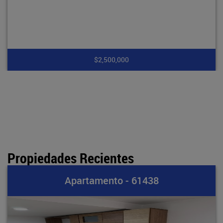
$2,500,000
Propiedades Recientes
rtamento - 61438
Apa