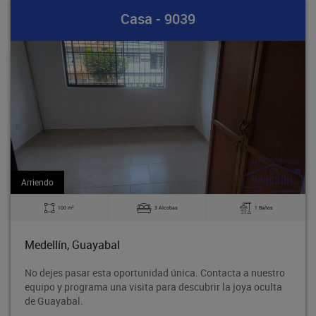
asa - 9039
B
Arriendo
2
3 Alcobas
1 Baños
140 m
Medellín, Guayabal
ortunidad única. Contacta a nuestro
Bodega en tercer piso, 
isita para descubrir la joya oculta
Rodeo entre la avenida
proyección de crecimien