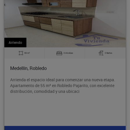
Arriendo
2
3 Alcobas
2 Baños
60 m
Bello, La Madera
 ideal para comenzar una nueva etapa.
Excelente apartamen
² en Robledo Pajarito, con excelente
tradicional Barrio O
idad y una ubicaci
segura y con excelen