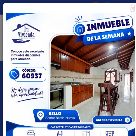
×
Consigna tu propiedad
Zona Clientes
Tipo de inmueble
Todas las ciudades