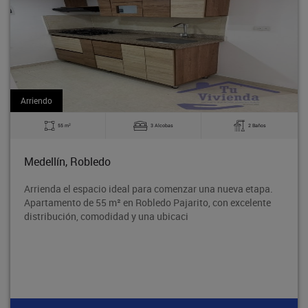
Arriendo
2
3 Alcobas
2 Baños
60 m
edo
Bello, La Made
cio ideal para comenzar una nueva etapa.
Excelente aparta
5 m² en Robledo Pajarito, con excelente
tradicional Barri
modidad y una ubicaci
segura y con exce