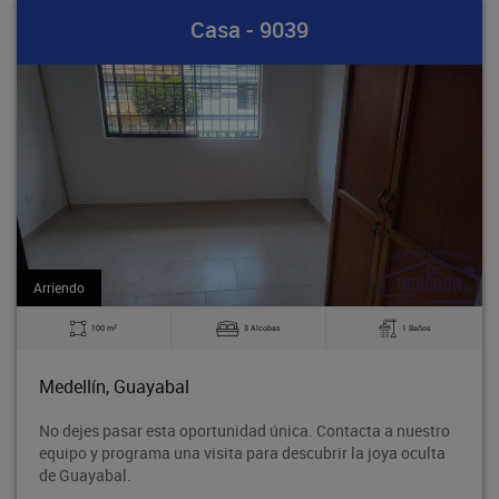
Casa - 9039
Arriendo
2
3 Alcobas
1 Baños
140 m
al
Medellín, Guayab
 oportunidad única. Contacta a nuestro
Bodega en tercer pis
a visita para descubrir la joya oculta
Rodeo entre la aven
proyección de crecim