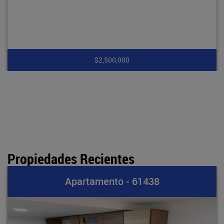
$2,500,000
Propiedades Recientes
partamento - 61438
A